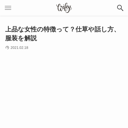
上品な女性の特徴って？仕草や話し方、
服装を解説
2021.02.18