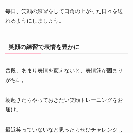
毎日、笑顔の練習をして口角の上がった日々を送
れるようにしましょう。
笑顔の練習で表情を豊かに
普段、あまり表情を変えないと、表情筋が固まり
がちに。
朝起きたらやっておきたい笑顔トレーニングをお
届け。
最近笑っていないなと思ったらぜひチャレンジし