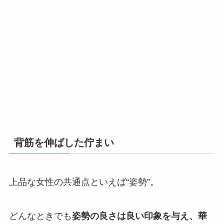
背筋を伸ばした佇まい
上品な女性の共通点といえば“姿勢”。
どんなときでも
姿勢の良さは良い印象を与え、華