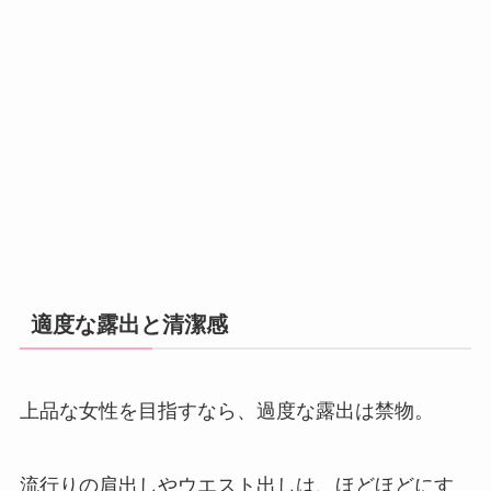
適度な露出と清潔感
上品な女性を目指すなら、過度な露出は禁物。
流行りの肩出しやウエスト出しは、ほどほどにす