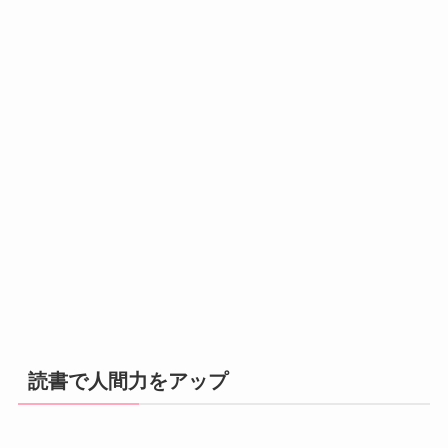
読書で人間力をアップ