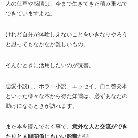
人の仕草や感情は、今まで生きてきた積み重ねで
できていますよね。
けれど自分が体験しえないことをいきなりやろう
と思ってもなかなか難しいもの。
そんなときに活用したいのが読書。
恋愛小説に、ホラー小説、エッセイ、自己啓発本
といった様々な本から得た知識は、必ずあなたの
助けになるときが訪れます。
また本を読んでおく事で、
意外な人と交流ができ
たりと人間関係にもいい影響
が◎。