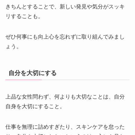
きちんとすることで、新しい発見や気分がスッキ
リすることも。
ぜひ何事にも向上心を忘れずに取り組んでみまし
ょう。
自分を大切にする
上品な女性問わず、何よりも大切なことは、自分
自身を大切にすること。
仕事を無理に詰めすぎたり、スキンケアを怠った