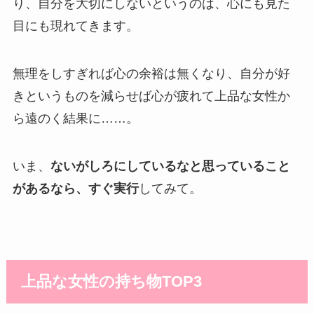
り、自分を大切にしないというのは、心にも見た
目にも現れてきます。
無理をしすぎれば心の余裕は無くなり、自分が好
きというものを減らせば心が疲れて上品な女性か
ら遠のく結果に……。
いま、
ないがしろにしているなと思っていること
があるなら、すぐ実行
してみて。
上品な女性の持ち物TOP3