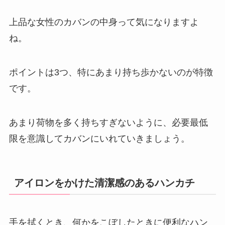
上品な女性のカバンの中身って気になりますよ
ね。
ポイントは3つ、特にあまり持ち歩かないのが特徴
です。
あまり荷物を多く持ちすぎないように、必要最低
限を意識してカバンにいれていきましょう。
アイロンをかけた清潔感のあるハンカチ
手を拭くとき、何かをこぼしたときに便利なハン