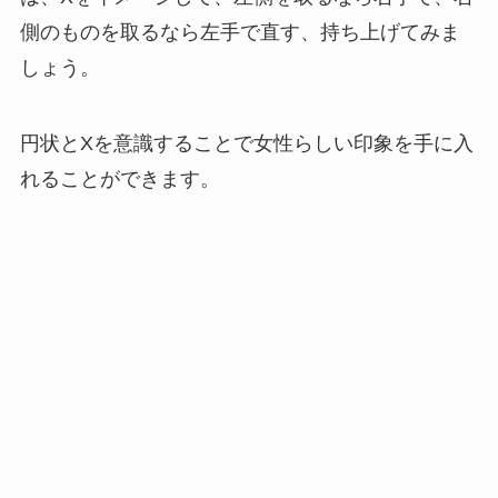
側のものを取るなら左手で直す、持ち上げてみま
しょう。
円状とXを意識することで女性らしい印象を手に入
れることができます。