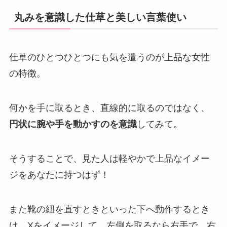
丸みを意識した仕草と美しい言葉使い
仕草のひとつひとつにも気を遣うのが上品な女性
の特徴。
何かを手に取るとき、直線的に取るのではなく、
円状に腕や手を動かすのを意識
してみて。
そうすることで、見た人は軽やかで上品なイメー
ジをあなたに持つはず！
また靴の紐を直すときといった下へ動作するとき
は、Xをイメージして、左側を取るなら右手で、右