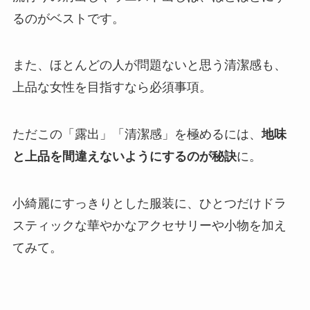
るのがベストです。
また、ほとんどの人が問題ないと思う清潔感も、
上品な女性を目指すなら必須事項。
ただこの「露出」「清潔感」を極めるには、
地味
と上品を間違えないようにするのが秘訣
に。
小綺麗にすっきりとした服装に、ひとつだけドラ
スティックな華やかなアクセサリーや小物を加え
てみて。