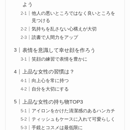
よう
他人の悪いところではなく良いところを
見つける
気持ちを乱さない心構えが大切
読書で人間力をアップ
表情を意識して幸せ顔を作ろう
笑顔の練習で表情を豊かに
上品な女性の習慣は？
向上心を常に持つ
自分を大切にする
上品な女性の持ち物TOP3
アイロンをかけた清潔感のあるハンカチ
ティッシュもケースに入れて可愛らしく
手鏡とコスメは最低限に