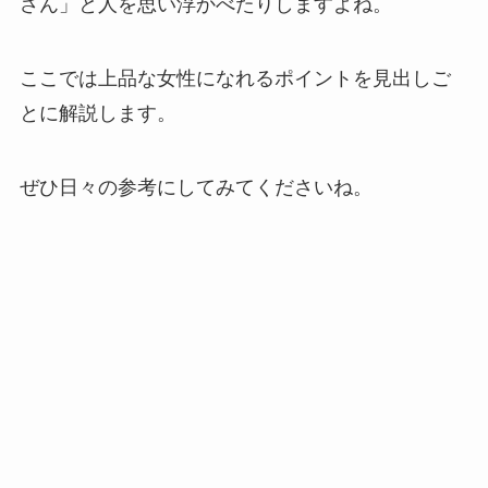
さん」と人を思い浮かべたりしますよね。
ここでは上品な女性になれるポイントを見出しご
とに解説します。
ぜひ日々の参考にしてみてくださいね。