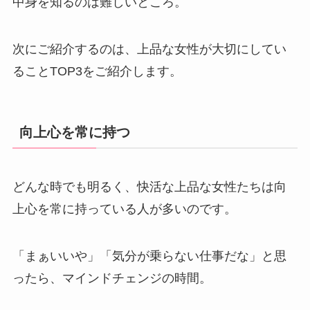
中身を知るのは難しいところ。
次にご紹介するのは、上品な女性が大切にしてい
ることTOP3をご紹介します。
向上心を常に持つ
どんな時でも明るく、快活な上品な女性たちは向
上心を常に持っている人が多いのです。
「まぁいいや」「気分が乗らない仕事だな」と思
ったら、マインドチェンジの時間。