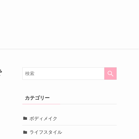
で
カテゴリー
ボディメイク
ライフスタイル