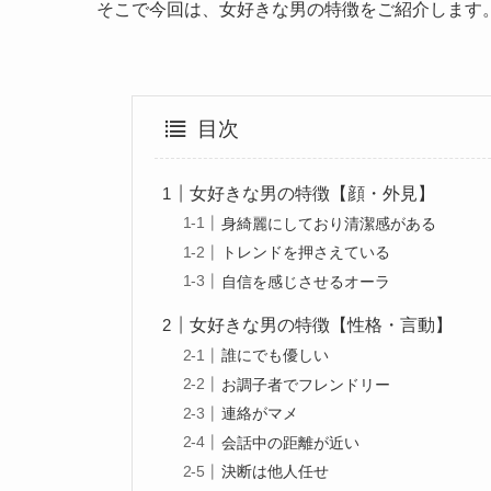
そこで今回は、女好きな男の特徴をご紹介します
目次
女好きな男の特徴【顔・外見】
身綺麗にしており清潔感がある
トレンドを押さえている
自信を感じさせるオーラ
女好きな男の特徴【性格・言動】
誰にでも優しい
お調子者でフレンドリー
連絡がマメ
会話中の距離が近い
決断は他人任せ