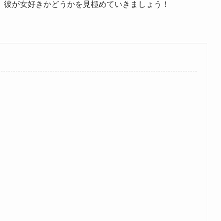
。彼が女好きかどうかを見極めていきましょう！