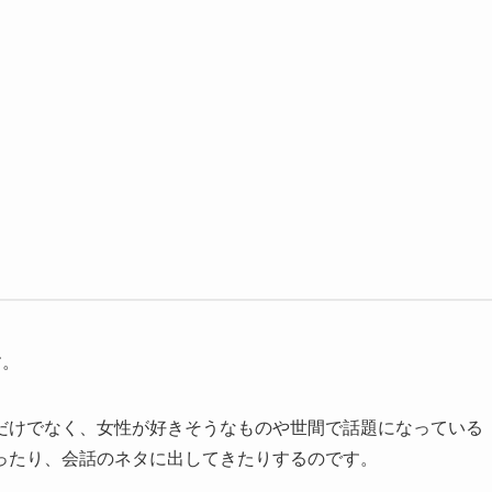
す。
だけでなく、女性が好きそうなものや世間で話題になっている
ったり、会話のネタに出してきたりするのです。