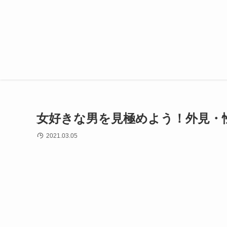
女好きな男を見極めよう！外見・
2021.03.05