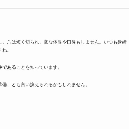
し、爪は短く切られ、変な体臭や口臭もしません。いつも身綺
すね。
件である
ことを知っています。
準備、とも言い換えられるかもしれません。