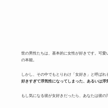
世の男性たちは、基本的に女性が好きです。可愛
の本能。
しかし、その中でもとりわけ「女好き」と呼ばれ
好きすぎて浮気性になってしまった、あるいは浮
もし気になる彼が女好きだったら、あなたは彼の