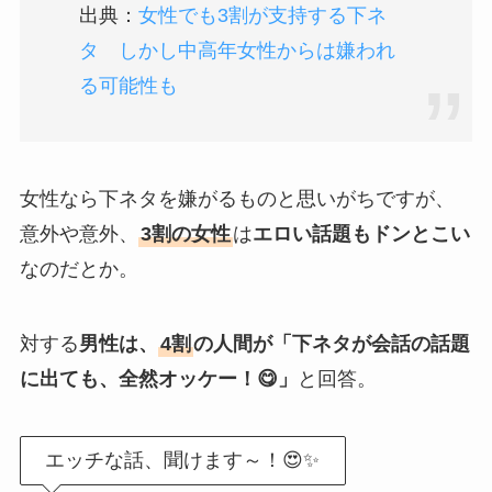
出典：
女性でも3割が支持する下ネ
タ しかし中高年女性からは嫌われ
る可能性も
女性なら下ネタを嫌がるものと思いがちですが、
意外や意外、
3割の女性
は
エロい話題もドンとこい
なのだとか。
対する
男性は、
4割
の人間が「下ネタが会話の話題
に出ても、全然オッケー！😋」
と回答。
エッチな話、聞けます～！😍✨