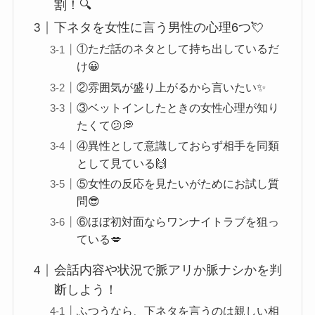
割！🔍
下ネタを女性に言う男性の心理6つ💘
①ただ話のネタとして持ち出しているだ
け😀
②雰囲気が盛り上がるから言いたい✨
③ベットインしたときの女性心理が知り
たくて😕💭
④異性として意識しておらず相手を同類
として見ている🙌
⑤女性の反応を見たいがためにお試し質
問😎
⑥ほぼ初対面ならワンナイトラブを狙っ
ている💋
会話内容や状況で脈アリか脈ナシかを判
断しよう！
ふつうなら、下ネタを言うのは親しい相