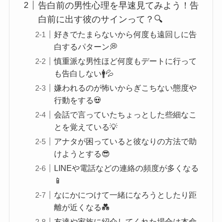
告白前の男性心理を早速見てみよう！告
白前に出す彼のサインって？🔍
好きでたまらないから何度も遠回しに告
白するパターン💭
慎重派な男性ほど何度もデートに行って
も告白しない🚹💦
嫌われるのが怖いからぎこちない態度や
行動をする💀
会話で言っていたちょっとした些細なこ
とを覚えている💡
アナタが困っていると彼なりの方法で助
けようとする😎
LINEや電話などの連絡の頻度が多くなる
📱
なにかにつけて一緒になろうとしたり距
離が近くなる💑
友達や家族に紹介してくれた場合は本命