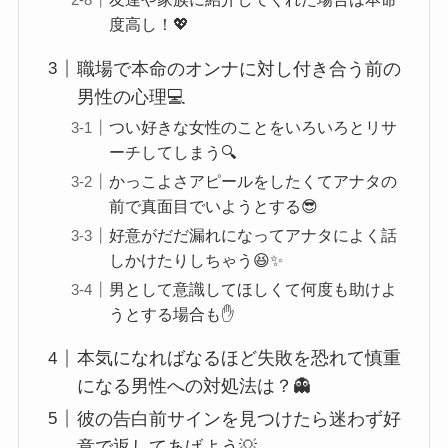
度高し！💖
職場で本命のオンナに対し付き合う前の
男性の心理💻
つい好きな女性のことをいろいろとリサ
ーチしてしまう🔍
かっこよさアピールをしたくてアナタの
前で真面目でいようとする😎
好意がだだ漏れになってアナタによく話
しかけたりしちゃう😆✨
男として意識してほしくて何度も助けよ
うとする場合も✋
本気になればなるほど失敗を恐れて慎重
になる男性への対処法は？👻
彼の告白前サインを見つけたら迷わず好
意で返してあげよう💡