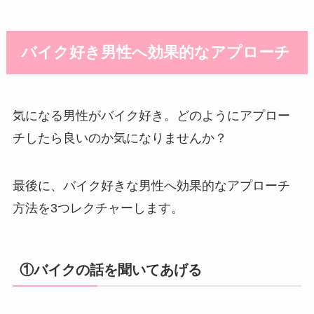
バイク好き男性へ効果的なアプローチ
気になる男性がバイク好き。どのようにアプロー
チしたら良いのか気になりませんか？
最後に、バイク好きな男性へ効果的なアプローチ
方法を3つレクチャーします。
①バイクの話を聞いてあげる