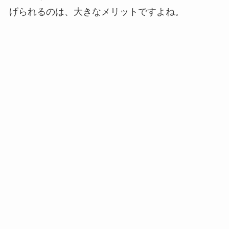
げられるのは、大きなメリットですよね。