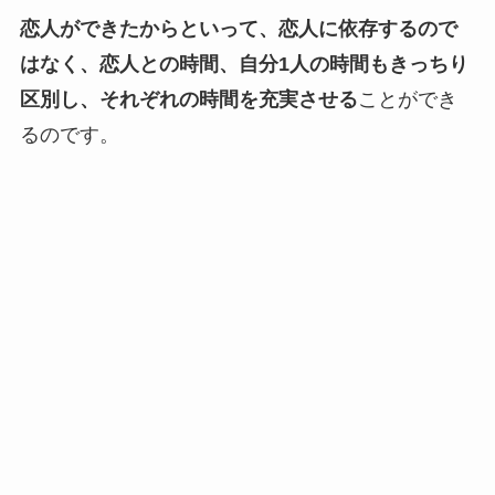
恋人ができたからといって、恋人に依存するので
はなく、恋人との時間、自分1人の時間もきっちり
区別し、それぞれの時間を充実させる
ことができ
るのです。