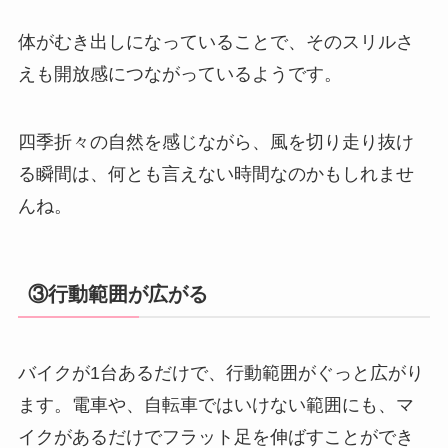
体がむき出しになっていることで、そのスリルさ
えも開放感につながっているようです。
四季折々の自然を感じながら、風を切り走り抜け
る瞬間は、何とも言えない時間なのかもしれませ
んね。
③行動範囲が広がる
バイクが1台あるだけで、行動範囲がぐっと広がり
ます。電車や、自転車ではいけない範囲にも、マ
イクがあるだけでフラット足を伸ばすことができ