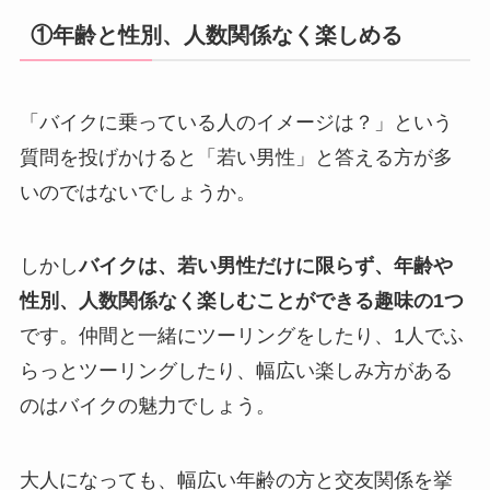
①年齢と性別、人数関係なく楽しめる
「バイクに乗っている人のイメージは？」という
質問を投げかけると「若い男性」と答える方が多
いのではないでしょうか。
しかし
バイクは、若い男性だけに限らず、年齢や
性別、人数関係なく楽しむことができる趣味の1つ
です。仲間と一緒にツーリングをしたり、1人でふ
らっとツーリングしたり、幅広い楽しみ方がある
のはバイクの魅力でしょう。
大人になっても、幅広い年齢の方と交友関係を挙