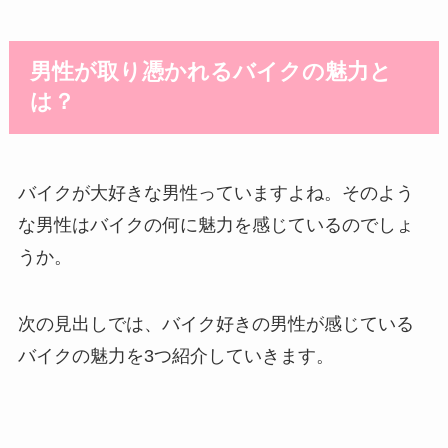
男性が取り憑かれるバイクの魅力と
は？
バイクが大好きな男性っていますよね。そのよう
な男性はバイクの何に魅力を感じているのでしょ
うか。
次の見出しでは、バイク好きの男性が感じている
バイクの魅力を3つ紹介していきます。