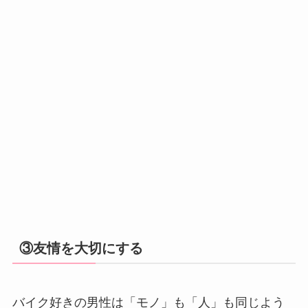
③友情を大切にする
バイク好きの男性は「モノ」も「人」も同じよう