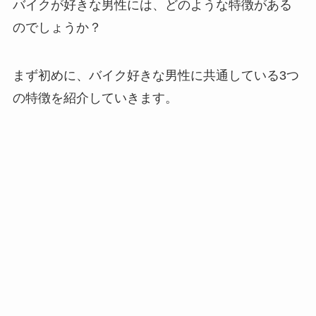
バイクが好きな男性には、どのような特徴がある
のでしょうか？
まず初めに、バイク好きな男性に共通している3つ
の特徴を紹介していきます。