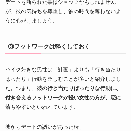
デートを断られた事はショックかもしれません
が、彼の気持ちを尊重し、彼の時間を奪わないよ
うに心がけましょう。
③フットワークは軽くしておく
バイク好きな男性は「計画」よりも「行き当たり
ばったり」行動を楽しむことが多いと紹介しまし
た。つまり、
彼の行き当たりばったりな行動に、
付き合えるフットワークが軽い女性の方が、恋に
落ちやすい
といわれています。
彼からデートの誘いがあった時、