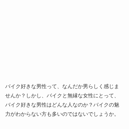
バイク好きな男性って、なんだか男らしく感じま
せんか？しかし、バイクと無縁な女性にとって、
バイク好きな男性はどんな人なのか？バイクの魅
力がわからない方も多いのではないでしょうか。