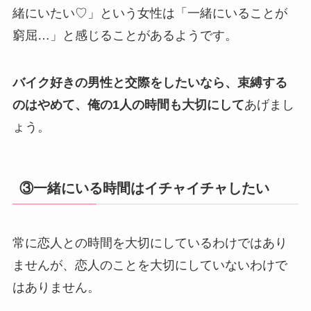
緒にいたい♡」という女性は「一緒にいることが
窮屈…」と感じることがあるようです。
バイク好きの男性と交際をしたいなら、束縛する
のはやめて、俺の1人の時間も大切にして
あげまし
ょう。
③一緒にいる時間はイチャイチャしたい
常に恋人との時間を大切にしているわけではあり
ませんが、恋人のことを大切にしていないわけで
はありません。