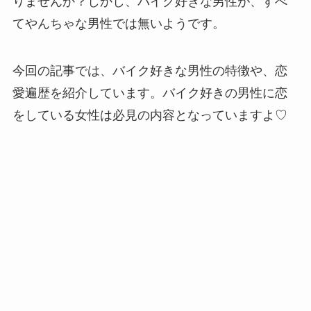
りませんか？しかし、バイク好きな男性が、すべ
てやんちゃな男性では無いようです。
今回の記事では、バイク好きな男性の特徴や、恋
愛遍歴を紹介しています。バイク好きの男性に恋
をしている女性は必見の内容となっていますよ♡