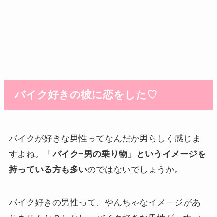
バイク好きの彼に恋をした♡
バイクが好きな男性ってなんだか男らしく感じま
すよね。「
バイク=男の乗り物」というイメージを
持っている方も多い
のではないでしょうか。
バイク好きの男性って、やんちゃなイメージがあ