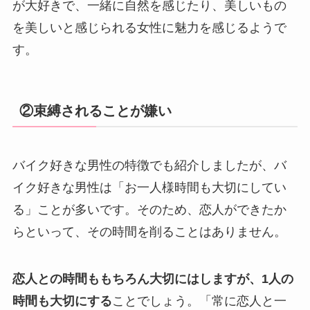
が大好きで、一緒に自然を感じたり、美しいもの
を美しいと感じられる女性に魅力を感じるようで
す。
②束縛されることが嫌い
バイク好きな男性の特徴でも紹介しましたが、バ
イク好きな男性は「お一人様時間も大切にしてい
る」ことが多いです。そのため、恋人ができたか
らといって、その時間を削ることはありません。
恋人との時間ももちろん大切にはしますが、1人の
時間も大切にする
ことでしょう。「常に恋人と一