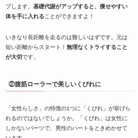
プします。
基礎代謝がアップすると、痩せやすい
体を手に入れる
ことができますよ！
いきなり長距離を走るのは難しいはずです。元は
短い距離からスタート！
無理なくトライすること
が大切
です。
②腹筋ローラーで美しいくびれに
「女性らしさ」の特徴の1つに「くびれ」が挙げら
れるのではないでしょうか。「くびれ」は女性に
しかないパーツで、男性のハートをときめかせて