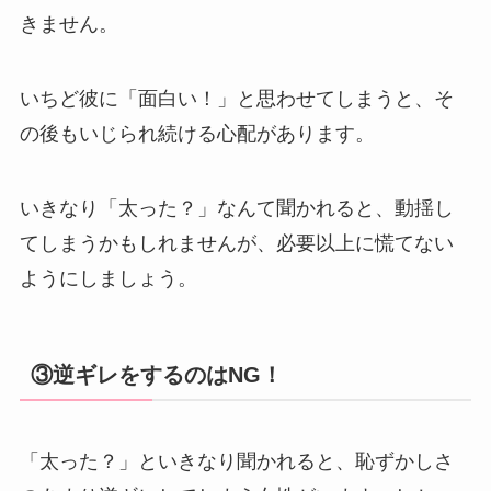
きません。
いちど彼に「面白い！」と思わせてしまうと、そ
の後もいじられ続ける心配があります。
いきなり「太った？」なんて聞かれると、動揺し
てしまうかもしれませんが、必要以上に慌てない
ようにしましょう。
③逆ギレをするのはNG！
「太った？」といきなり聞かれると、恥ずかしさ