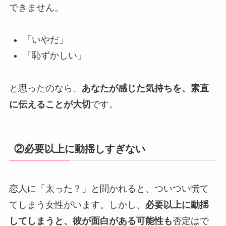
できません。
「いやだ」
「恥ずかしい」
と思ったのなら、
あなたが感じた気持ちを、素直
に伝えることが大切
です。
②必要以上に動揺しすぎない
恋人に「太った？」と聞かれると、ついつい慌て
てしまう女性がいます。しかし、
必要以上に動揺
してしまうと、彼が面白がある可能性も
否定はで