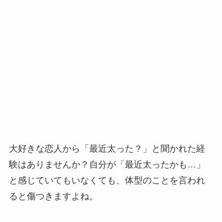
大好きな恋人から「最近太った？」と聞かれた経
験はありませんか？自分が「最近太ったかも…」
と感じていてもいなくても、体型のことを言われ
ると傷つきますよね。