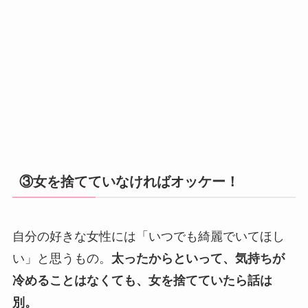
③女を捨てていなければオッケー！
自分の好きな女性には「いつでも綺麗でいてほし
い」と思うもの。
太ったからといって、気持ちが
冷めることはなくても、女を捨てていたら話は
別。