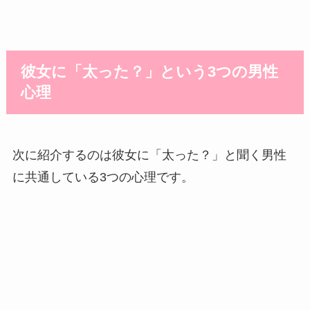
彼女に「太った？」という3つの男性
心理
次に紹介するのは彼女に「太った？」と聞く男性
に共通している3つの心理です。