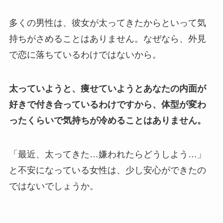
多くの男性は、彼女が太ってきたからといって気
持ちがさめることはありません。なぜなら、外見
で恋に落ちているわけではないから。
太っていようと、痩せていようとあなたの内面が
好きで付き合っているわけですから、体型が変わ
ったくらいで気持ちが冷めることはありません。
「最近、太ってきた…嫌われたらどうしよう…」
と不安になっている女性は、少し安心ができたの
ではないでしょうか。