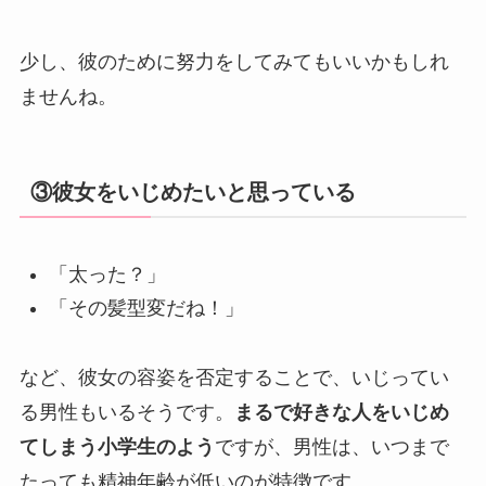
少し、彼のために努力をしてみてもいいかもしれ
ませんね。
③彼女をいじめたいと思っている
「太った？」
「その髪型変だね！」
など、彼女の容姿を否定することで、いじってい
る男性もいるそうです。
まるで好きな人をいじめ
てしまう小学生のよう
ですが、男性は、いつまで
たっても精神年齢が低いのが特徴です。