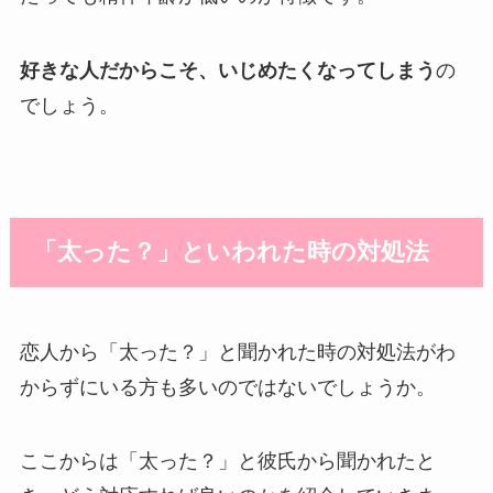
好きな人だからこそ、いじめたくなってしまう
の
でしょう。
「太った？」といわれた時の対処法
恋人から「太った？」と聞かれた時の対処法がわ
からずにいる方も多いのではないでしょうか。
ここからは「太った？」と彼氏から聞かれたと