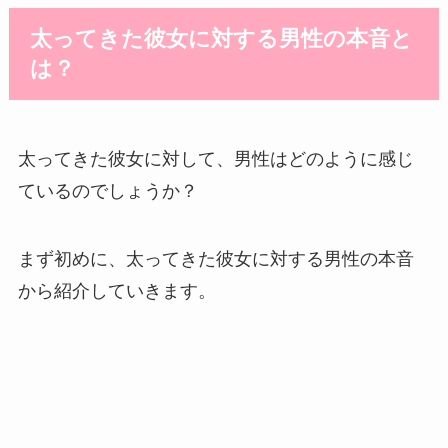
太ってきた彼女に対する男性の本音と
は？
太ってきた彼女に対して、男性はどのように感じ
ているのでしょうか？
まず初めに、太ってきた彼女に対する男性の本音
から紹介していきます。