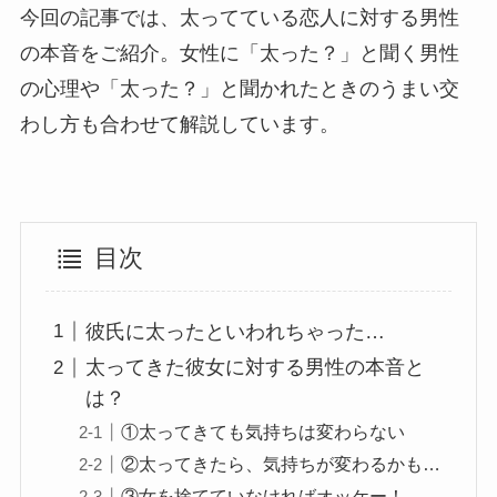
今回の記事では、太ってている恋人に対する男性
の本音をご紹介。女性に「太った？」と聞く男性
の心理や「太った？」と聞かれたときのうまい交
わし方も合わせて解説しています。
目次
彼氏に太ったといわれちゃった…
太ってきた彼女に対する男性の本音と
は？
①太ってきても気持ちは変わらない
②太ってきたら、気持ちが変わるかも…
③女を捨てていなければオッケー！