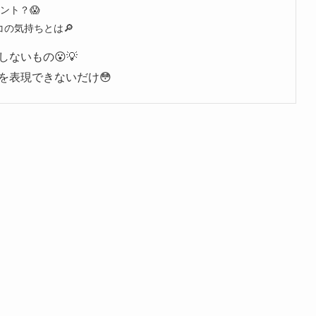
ント？😱
の気持ちとは🔎
ないもの😮💡
を表現できないだけ😳