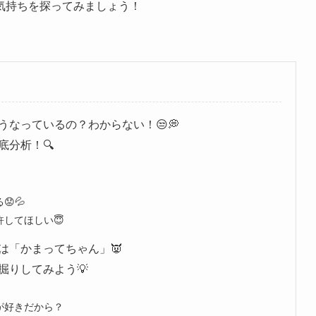
気持ちを探ってみましょう！
なっているの？わからない！😒💭
底分析！🔍
💦
許してほしい😇
は「かまってちゃん」👿
掘りしてみよう💡
が好きだから？